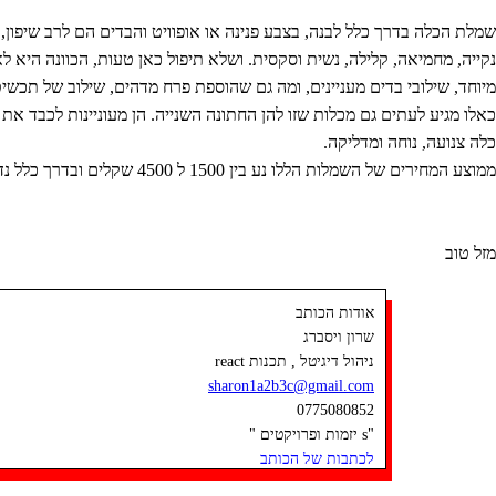
שמלת הכלה בדרך כלל לבנה, בצבע פנינה או אופוויט והבדים הם לרב שיפון, ס
נקייה, מחמיאה, קלילה, נשית וסקסית. ושלא תיפול כאן טעות, הכוונה היא 
מיוחד, שילובי בדים מעניינים, ומה גם שהוספת פרח מדהים, שילוב של תכשיט
כאלו מגיע לעתים גם מכלות שזו להן החתונה השנייה. הן מעוניינות לכבד א
כלה צנועה, נוחה ומדליקה.
ממוצע המחירים של השמלות הללו נע בין 1500 ל 4500 שקלים ובדרך כלל נדרשת מדידה אחת בלבד לאחר הזמנת השמלה
מזל טוב
אודות הכותב
שרון ויסברג
ניהול דיגיטל , תכנות react
sharon1a2b3c@gmail.com
0775080852
"s יזמות ופרויקטים "
לכתבות של הכותב