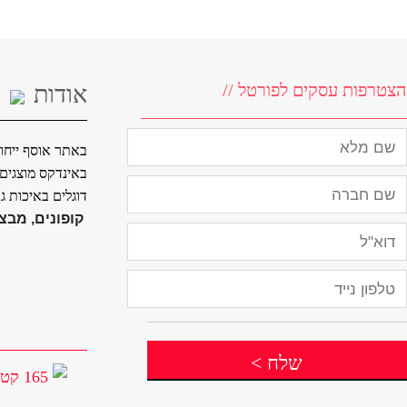
מבחר שמלות ערב צנועות להשכרה
אלה לי , ELALI - שמלות ערב צנועות , להשכרה
0528459556
הצטרפות עסקים לפורטל //
אודות
באתר אוסף ייחוד
באינדקס מוצגים ח
דוגלים באיכות ג
קופונים, מבצע
שלח
>
165 קטגוריות