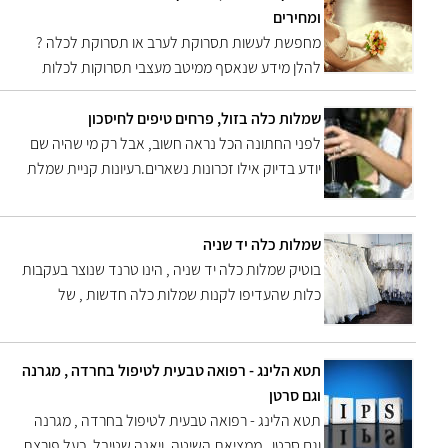
לעזור לך לשדרג את ההתלבשות שלך,כך שתיראי
ומחירים
ותרגישי הכי טוב עם עצמך.הסטיילינג הטיפולי מתעסק
מחפשת לעשות תסרוקת לערב או תסרוקת לכלה ?
המון בהשפ
להלן מידע שנאסף ממיטב מעצבי תסרוקות לכלות
וערב , קבלו את טרנדים לשנת 2018
שמלות כלה בזול, פרחים טיפים לחיסכון
לפני החתונה הכל נראה חשוב, אבל רק מי שהיה שם
יודע בדיוק אילו זכרונות נשארים.רעיונות קניית שמלת
כלה עד 1500 שח, זר פרחים ב30 שח, ואולי גם
בחינם... שיהיה רק במזל
שמלות כלה יד שניה
בוטיק שמלות כלה יד שניה , הינו טרנד שנוצר בעקבות
כלות שהעדיפו לקנות שמלות כלה חדשות , של
מעצבים או שתפרו ,תפירה אישית אצל תופרת , לשלם
עליהם מחיר יקר , בסוף הערב רצו למכור , אך לא היה
למי
תטא הלינג - רפואה טבעית לטיפול בחרדה , מגרנה
וגם סרטן
תטא הלינג - רפואה טבעית לטיפול בחרדה , מגרנה
וגם סרטן , ממציאת השיטה, ויאנה שטיבל, כעל פורצת