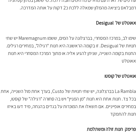
עודפים של זארה עם מחירים מדהימים חובה ללכת. מי ששוכן במלון קטלוניה
רמבלאס ביציאה מהמלון שמאלה ללכת כ2 דקות על אותה המדרכה.
אאוטלט של Desigual
שימו לב, במרכז המסחרי, בברצלונה על המים, ששמו Maremagnum יש שתי
חנויות של Desigual. זו בקומה הראשונה היא חנות "רגילה", במחירים רגילים.
החנות בקומה השנייה, שניתן להגיע אליה או מתוך המרכז המסחרי היא חנות
אאוטלט
אואטלט של קוסטו
La Rambla בברצלונה, יש שתי חנויות של Custo, בערך אחת מול השנייה, אחת
בכל צד. חנות אחת היא חנות "מן המניין" ויש בה סחורה "רגילה" של קוסטו,
במחירים אופייניים. אם תשאלו את המוכרות על בגדים בהנחה, מיד דעו באיזו
חנות להתמקד
פרימק חנות זולה ומשתלמת