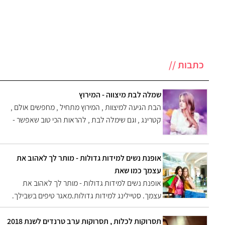
כתבות //
שמלה לבת מיצווה - המירוץ
הבת הגיעה למיצוות , המירוץ מתחיל , מחפשים אולם ,
קטרינג , וגם שימלה לבת , להראות הכי טוב שאפשר -
היכן ניתן למצוא שמלה מעוצבת במחיר שפוי .
אופנת נשים למידות גדולות - מותר לך לאהוב את
עצמך כמו שאת
אופנת נשים למידות גדולות - מותר לך לאהוב את
עצמך. סטיילינג למידות גדולות.מאגר טיפים בשבילך.
אם את בעלת מידה גדולה זה לא אומר שאת לא יכולה
לא ללבוש מה שאת רוצה. יש הרבה טיפים שיכולים
תסרוקות לכלות , תסרוקות ערב טרנדים לשנת 2018