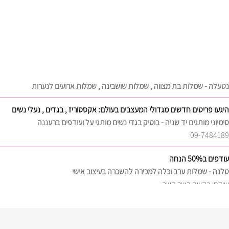
נטעלה - שמלות בת מצווה , שמלות שושבינה , שמלות ארועים לנערות
היגעו פריטים חדשים מגדולי המעצבים בעולם: אקססוריז , בגדים , נעלי נשים
סימיוני מותגים יד שניה - בוטיק בגדי נשים מותגי על ועודפים ברעננה
09-7484189
עודפים ב50% הנחה
טלנה - שמלות ערב וכלה למכירה להשכרה בעיצוב אישי
שילחו בקשה בצור קשר
מבחר שמלות ערב צנועות להשכרה
אלה לי , ELALI - שמלות ערב צנועות , להשכרה
0528459556