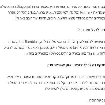
בברצלונה באזור קטלוניה יש חנות אחת שנמצאת בקניון Diagonal חנות מעולה
שנקראת Primark (מלונדון למי שמכיר...). יש בחנות בגדים לכל המשפחה
במחירים זולים במיוחד (קנינו חולצות, תיקים, חזיות ועוד רובם ב-5 יורו)
ציוד לבעלי חיים בזול
הופתענו לגלות לאורך הרחוב הראשי של ברצלונה, Las Ramblas, עשרות
חנויות לציוד לבעלי חיים! פרט לבעלי חיים, שכמובן לא אפשרי ומשתלם להביא
לארץ, יש ציוד מגוון במחירים זולים בכ-40% מהמחירים בארץ.
מרקט דה לה לייברטאט - שוק פשפשים ענק
נמצא באיזור גראסיה, במרחק הליכה קצר מאוד מתחנת המטרו. השוק מציע
החל מבובות לילדים, יומנים, תקליטים ומוצרי כתיבה עד למכשירים חשמליים
ותכשיטים. השוק ענק ומאוד מומלץ להגיע אליו
נסיעה טובה ,