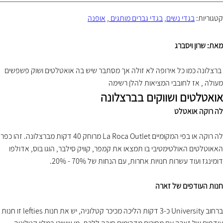
קטגוריות:
בגדי נשים
,
בגדי גברים מותגים
,
אופנה
מאת: שרון ויסברג
ברצלונה כמו כל אירופה לא זולה אך מסתבר שיש בה אואטלטים ושוק פשפשים
מעולה , אז לחובבי המציאות להלן רשימה
אואטלטים ושווקים בברצלונה
לה רוקה אואטלט
לה רוקה או בפי המקומיים La Roca Outlet מרוחק 40 דקות מברצלונה. זהו כפר
האאוטלטים האולטימטיבי בו תמצאו את קמפר, קוויק סילבר, הוגו בוס, אדולפו
דומינגז ועוד עשרות חנויות אחרות, עם הנחות של 70% - 20%.
חנות העודפים של זארה
ברחוב University כ-3 דקות הליכה מכיכר קטלוניה, יש את חנות lefties זו חנות