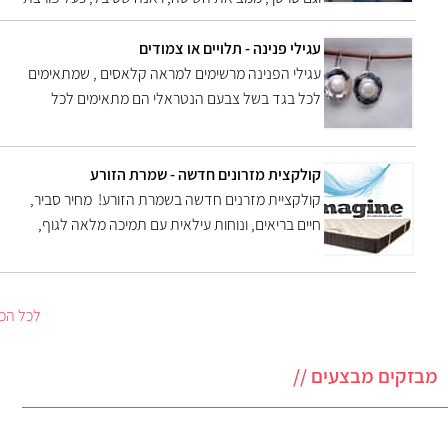
דרך שריפאה רבים מסביבה ממחלות גופניות ונפשיות
ואף רפאה את עצמה ממחלת סרטן סופנית . בשיטה
עגילי פנינה - תלויים או צמודים
שהגיעה וצלחה את דרכה אף לרשת ה fox news
עגילי הפנינה מרשימים למראה קלאסים , שמתאימים
האמריקאית , בכתבה זו תמצאו מידע וראיון עם
לכל בגד בשל צבעם הנטראלי הם מתאימים לכל
ממציאת השיטה
הגילאים מילדות ועד נשים מבוגרות . לפנינה כוח של
פוריות ומלכות ולכן אין זה פלא שעגילי הפנינה
מבוקשים עי נשים רבות בעול
קולקצית מזרונים חדשה - שמרת הזורע
קולקציית מזרנים חדשה בשמרת הזורע! מחיר סביר,
חיים בריאים, ונוחות עילאית עם תמיכה מלאה לגוף,
אלו הקריטריונים החשובים בהם התמקדנו בקולקציה
החדשה של המזרנים מבית שמרת הזורע
לכל הכ
מבזקים מבצעים //