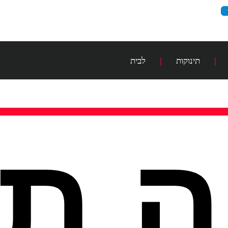
|
תינוקות
|
לבית
 תו