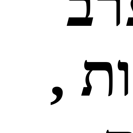
רב
ת ,