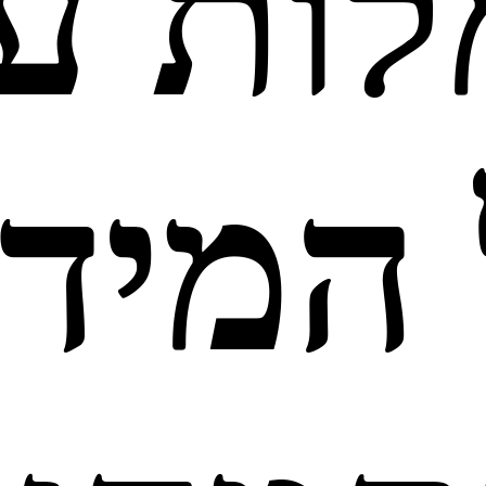
ות ע
המידו