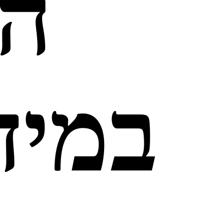
ה
במיד