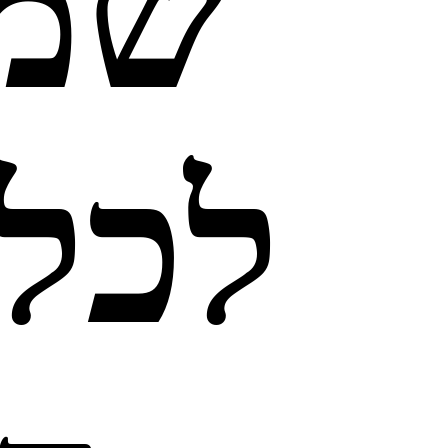
שמל
לכל 