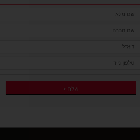
שלח
>