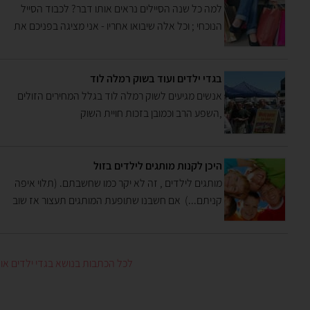
למה כל שנה הסיילים נראים אותו דבר? לכבוד הסייל
הנוכחי ; וכל אלה שיבואו אחריו - אני מציגה בפניכם את
מצעד המבצעים המרגיזים של כל הזמנים בסוף עונה.
בגדי ילדים ועוד בשוק רמלה לוד
אנשים מגיעים לשוק רמלה לוד בגלל המחירים הזולים
,השפע הרב וכמובן בזכות חויית השוק
הכיפית.,תבלינים מיוחדים ,כלי בית,כלים חד פעמים
שטיחים ,וילונות ,צעצועים ,אביזרים לטלפון נייד ,
בגדים לילדים , חולצות לגברים ,נעליים ומכנסים
היכן לקנות מותגים לילדים בזול
לנשים , שמלות לנשים
מותגים לילדים , זה לא יקר כמו שחשבתם. (תלוי איפה
קניתם...) אם חשבנו שתופעת המותגים תעצור אז שוב
התבדינו, אז כל אזרחי ישראל כבר מהודרים בחולצות
טומי , ראלף לורן אברקרומבי אנד פיץ' והרשימה עוד
ארוכה...ועכשיו כמו לגדולים גם לילדים .
לכל הכתבות בנושא בגדי ילדים אונל