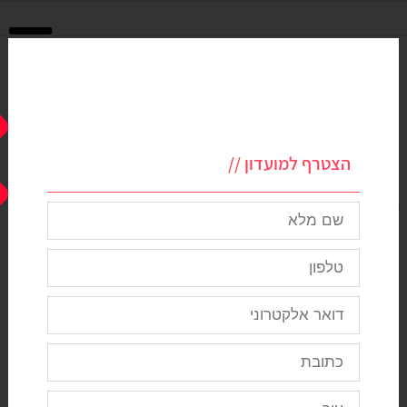
הצטרף למועדון //
דף הבית
>
בגדי ילדים אונליין