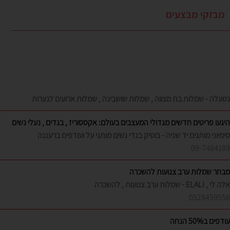
מבזקי מבצעים
נטעלה - שמלות בת מצווה , שמלות שושבינה , שמלות ארועים לנערות
היגעו פריטים חדשים מגדולי המעצבים בעולם: אקססוריז , בגדים , נעלי נשים
סימיוני מותגים יד שניה - בוטיק בגדי נשים מותגי על ועודפים ברעננה
09-7484189
מבחר שמלות ערב צנועות להשכרה
אלה לי , ELALI - שמלות ערב צנועות , להשכרה
0528459556
עודפים ב50% הנחה
טלנה - שמלות ערב וכלה למכירה להשכרה בעיצוב אישי