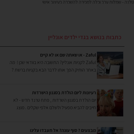
שילחו בקשה בצור קשר
כתבות בנושא בגדי ילדים אונליין
Zaful - או שאתה שם או לא קיים
Zaful לקניות אונליין? התשובה היא בוודאי שכן ! מה
באתר הותיק הפך אותו לדבר הבא בקניות ברשת ?
למה כולם מדברים עליו? ומה גרם לפרציה הגדולה
בישראל? הכול ממש כאן בכתבה המלאה – למה לי
Zaful עכשיו ?
רעיונות ליום הולדת בסגנון הישרדות
יום הולדת בסגנון השרדות , פתח טרנד חדש - לא
חייבים להביא מפעיל ולשלם אלפי שקלים . מוצג
בפניכם יום הולדת בסיגנון השרדות , ב400 שקל כולל
עוגה
מבצעים ? סוף עונה? אל תעבדו עלינו