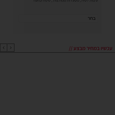
עיצות לטיול, מסעדות ממולצות , טיפולים ועוד
עכשיו במחיר מבצע //