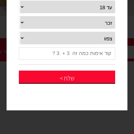
|
|
שלח
>