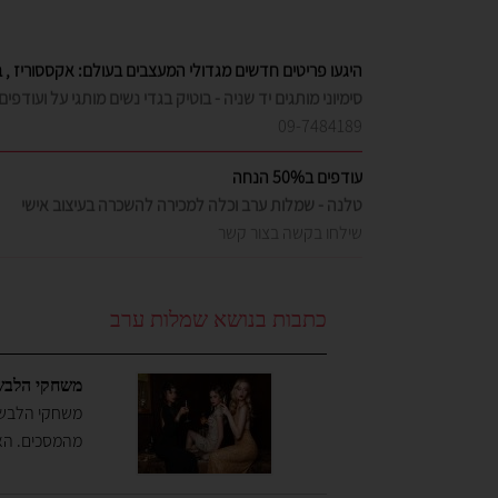
היגעו פריטים חדשים מגדולי המעצבים בעולם: אקססוריז , ב
סימיוני מותגים יד שניה - בוטיק בגדי נשים מותגי על ועודפי
09-7484189
עודפים ב50% הנחה
טלנה - שמלות ערב וכלה למכירה להשכרה בעיצוב אישי
שילחו בקשה בצור קשר
מבחר שמלות ערב צנועות להשכרה
אלה לי , ELALI - שמלות ערב צנועות , להשכרה
0528459556
כתבות בנושא שמלות ערב
נטעלה - שמלות בת מצווה , שמלות שושבינה , שמלות ארוע
משחקי הלבשה
משחקי הלבשה
מהמסכים. הא