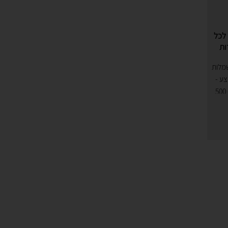
 לכל
ות
החל מ400 שקלשמלות
ר מבצע -
שמלות ערב קולקציה קודמתבין 200 - 500