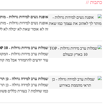
כתבות //
עודפים ב50% הנחה
טלנה - שמלות ערב וכלה למכירה
אופנת נשים למידות גדולות - מו
להשכרה בעיצוב אישי
אופנת נשים למידות גדולות - מות
שילחו בקשה בצור קשר
זה לא אומר שאת לא יכולה לא ל
ותרגישי הכי טוב עם עצמך.הסטיי
נטעלה - שמלות בת מצווה , שמלות
שושבינה , שמלות ארועים לנערות
שמלות ערב מידות גדולות - TOP 10 בארץ ובעולם
שמלות ערב מידות גדולות - המקומ
עוד יודעים להתמודד אבל מה קו
שמלות ערב למידה גדולה - כן תר
כמו שחלמת ? בעזרת כללים פשוט