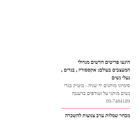
היגעו פריטים חדשים מגדולי
המעצבים בעולם: אקססוריז , בגדים ,
נעלי נשים
סימיוני מותגים יד שניה - בוטיק בגדי
נשים מותגי על ועודפים ברעננה
09-7484189
מבחר שמלות ערב צנועות להשכרה
אלה לי , ELALI - שמלות ערב
צנועות , להשכרה
0528459556