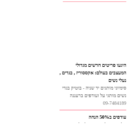
היגעו פריטים חדשים מגדולי
המעצבים בעולם: אקססוריז , בגדים ,
נעלי נשים
סימיוני מותגים יד שניה - בוטיק בגדי
נשים מותגי על ועודפים ברעננה
09-7484189
עודפים ב50% הנחה
טלנה - שמלות ערב וכלה למכירה
להשכרה בעיצוב אישי
שילחו בקשה בצור קשר