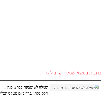
היגעו פריטים חדשים מגדולי המעצבים בעולם: אקססוריז , בגדים , נעלי נשים
סימיוני מותגים יד שניה - בוטיק בגדי נשים מותגי על ועודפים ברעננה
09-7484189
כתבות בנושא שמלות ערב לילדות
שמלה לשושבינה כבר מוכנה ...
חלק בלתי נפרד כיום מטקס הכלול