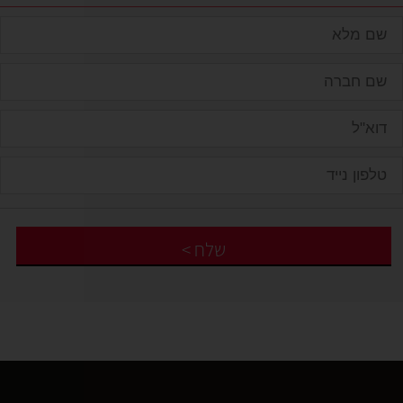
שלח
>