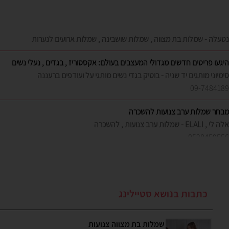
נטעלה - שמלות בת מצווה , שמלות שושבינה , שמלות ארועים לנערות
היגעו פריטים חדשים מגדולי המעצבים בעולם: אקססוריז , בגדים , נעלי נשים
סימיוני מותגים יד שניה - בוטיק בגדי נשים מותגי על ועודפים ברעננה
09-7484189
מבחר שמלות ערב צנועות להשכרה
אלה לי , ELALI - שמלות ערב צנועות , להשכרה
0528459556
עודפים ב50% הנחה
טלנה - שמלות ערב וכלה למכירה להשכרה בעיצוב אישי
שילחו בקשה בצור קשר
כתבות בנושא סטיילינג
שמלות בת מצווה צנועות