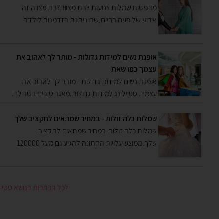
מחפשות שמלות צנועות לבת מצווה?בת מצווה זה
אירוע של פעם בחיים,שבו ניתנת הזדמנות לילדה
להיות נסיכה לערב אחד.אם את דתיה ומרגישה שקצת
קשה לך למצוא לנסיכה שלך שמלה אופנתיות וצנועה
ריכזנו לך מגוון אופציות שיקלו עלייך בתוך כל ההכנות ,
אופנת נשים למידות גדולות - מותר לך לאהוב את
עצמך כמו שאת
אופנת נשים למידות גדולות - מותר לך לאהוב את
עצמך. סטיילינג למידות גדולות.מאגר טיפים בשבילך.
אם את בעלת מידה גדולה זה לא אומר שאת לא יכולה
לא ללבוש מה שאת רוצה. יש הרבה טיפים שיכולים
שמלות כלה זולות - במחיר שמתאים לתקציב שלך
לעזור לך לשדרג את ההתלבשות שלך,כך שתיראי
שמלות כלה זולות-במחיר שמתאים לתקציב
ותרגישי הכי טוב עם עצמך.הסטיילינג הטיפולי מתעסק
שלך.ממוצע עלויות החתונה להגיע גם מעל 120000
המון בהשפ
שקלים, איך לקנות שמלה בתקציב מינימלי ולהראות
נפלא בליל הכלולות , ריכזנו עבורך מספר מקומות היכן
ניתן למצוא שמלות כלה המחיר שפוי , ומה הקשר בין
לכל הכתבות בנושא סטייל
בד השמלה לאופי הכלה - טיפים מהסטלייסטית מעיין
בניאן