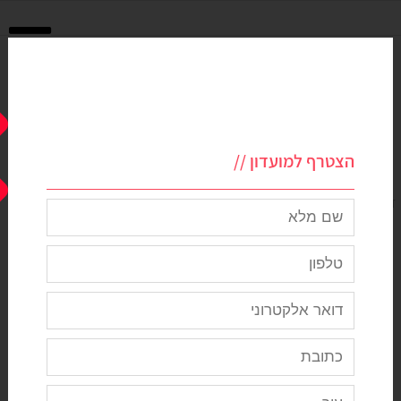
הצטרף למועדון //
דף הבית
>
סטיילינג