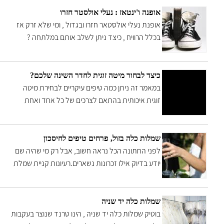
אופנה ו'ינטאז : נעלי אולסטר חזרו
אופנת נעלי אולסטאר חזרו ובגדול , ומי שלא זרק אז
בכלל הרוויח , כיצד ניתן לשלב אותם במלתחה ?
עיצות מסטיליסטית אישית ובפעם הבאה נשמור בארון ,
לדעתינו גם הקידס הלבנות בדרך
כיצד לבחור מיטה זוגית לחדר השינה שלכם?
במאמר זה ניתן כמה טיפים עיקריים לבחירת מיטה
זוגית איכותית בהתאם לצרכים של כל אחד ואחת
מכם.
שמלות כלה בזול, פרחים טיפים לחיסכון
לפני החתונה הכל נראה חשוב, אבל רק מי שהיה שם
יודע בדיוק אילו זכרונות נשארים.רעיונות קניית שמלת
כלה עד 1500 שח, זר פרחים ב30 שח, ואולי גם
בחינם... שיהיה רק במזל
שמלות כלה יד שניה
בוטיק שמלות כלה יד שניה , הינו טרנד שנוצר בעקבות