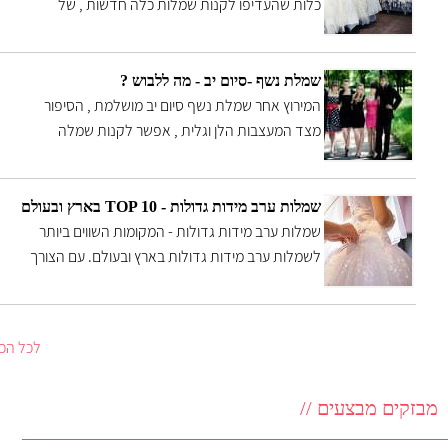
כלות שהעדיפו לקנות שמלות כלה חדשות , של
מעצבים או שתפרו ,תפירה אישית אצל תופרת , לשלם
עליהם מחיר יקר , בסוף הערב רצו למכור , אך לא היה
למי
שמלת נשף -סיום יב - מה ללבוש ?
המירוץ אחר שמלת נשף סיום יב מושלמת , הסיפור
מצד המעצבות הלן וגלית , אפשר לקנות שמלה
מעוצבת ב2000 ש"ח ואפשר להראות מדהים גם ברבע
מחיר אני אמר אני ולא קבל?
שמלות ערב מידות גדולות - TOP 10 בארץ ובעולם
שמלות ערב מידות גדולות - המקומות השווים ביותר
לשמלות ערב מידות גדולות בארץ ובעולם. עם הצורך
בבגדים יומיומיים בארץ עוד יודעים להתמודד אבל מה
קורה שאת מחפשת לך שמלת ערב במידה גדולה,
שלא בדיוק מתאימה לאישה הממוצעת?
לכל הכ
מבזקים מבצעים //