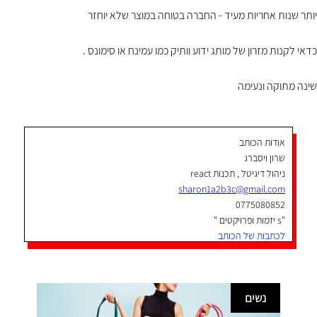
יותר שנות אחריות מעיד - החברה בטוחה במוצר שלא יוחזר
כדאי לקנות מזרון של מותג ידוע וותיק כמו עמינח או סימונס .
שינה מתוקה ונעימה
אודות הכותב
שרון ויסברג
ניהול דיגיטל , תכנות react
sharon1a2b3c@gmail.com
0775080852
"s יזמות ופרויקטים "
לכתבות של הכותב
נשים