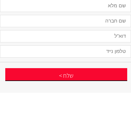
שלח
>