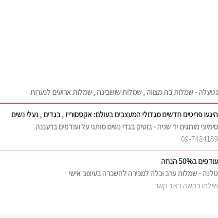
נטעלה - שמלות בת מצווה , שמלות שושבינה , שמלות ארועים לנערות
היגעו פריטים חדשים מגדולי המעצבים בעולם: אקססוריז , בגדים , נעלי נשים
סימיוני מותגים יד שניה - בוטיק בגדי נשים מותגי על ועודפים ברעננה
09-7484189
עודפים ב50% הנחה
טלנה - שמלות ערב וכלה למכירה להשכרה בעיצוב אישי
שילחו בקשה בצור קשר
מבחר שמלות ערב צנועות להשכרה
אלה לי , ELALI - שמלות ערב צנועות , להשכרה