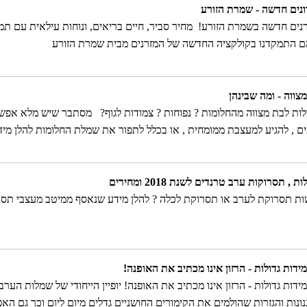
ונים חדשה - שמרת הזורע
רנים חדשה בשמרת הזורע! מחיר סביר, חיים בריאים, ונוחות עילאית עם תמי
 התמקדנו בקולקציה החדשה של המזרנים מבית שמרת הזורע
ווה - ומה שבינהן
ת לבת מצווה מהחלומות ? נפוחות ? צמודות לגוף? מסתבר שיש מלא אפשרי
ים , להגיע למעצבת ממומחית , או בכלל לתפור את שמלת החלומות להלן מי
 לאן כדאי ללכת
, תסרוקות ערב טרנדים לשנת 2018 ומחירים
 תסרוקת לערב או תסרוקת לכלה ? להלן מידע שנאסף ממיטב מעצבי תסרוק
דות גדולות - הרזון אינו מכתיב את האופנה!
דות גדולות - הרזון אינו מכתיב את האופנה! יופיין הייחודי של שמלות הער
נונות והגזרות שהולמים את הקימורים החושניים גדלים מיום ליום וכך גם ה