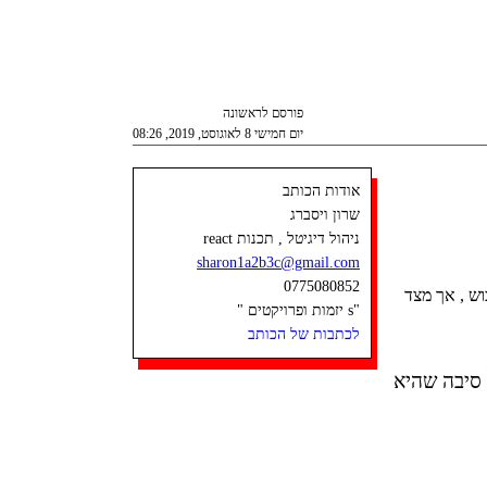
פורסם לראשונה
יום חמישי 8 לאוגוסט, 2019, 08:26
אודות הכותב
שרון ויסברג
ניהול דיגיטל , תכנות react
sharon1a2b3c@gmail.com
0775080852
ש , אך מצד
"s יזמות ופרויקטים "
לכתבות של הכותב
 סיבה שהיא