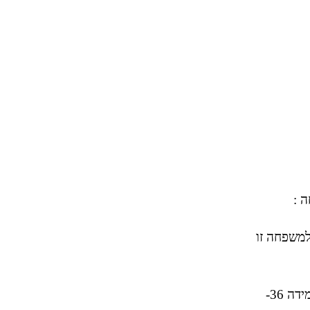
 :
למשפחה זו
, ניתן למצוא מבחר שמלות מרהיב למגזר הדתי - חרדי ,ממידה 36-