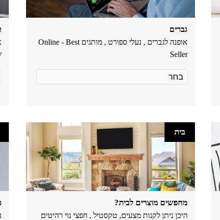
גברים
ת
אופנה לגברים , נעלי ספורט , מותגים Online - Best
א
Seller
ש
בית
מחפשים מוצרים לבית?
כ
היכן ניתן לקנות מצעים, טקסטיל , חפצי נוי רהיטים
ע