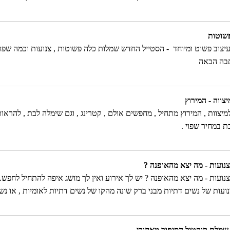
 המתאימה והמדויקת עבורך!
שוטות
יצוב פשוט ומיוחד - הסטייל החדש שמלות כלה פשוטות , צנועות וכמה שפח
תבה הבאה
צווה - המירוץ
יצוות , המירוץ מתחיל , מחפשים אולם , קטרינג , וגם שימלה לבת , להראות
 במחיר שפוי .
נועות - מה יצא מהאופנה ?
נועות - מה יצא מהאופנה ? יש לך אירוע ואין לך מושג איפה להתחיל לחפש
ועות של נשים דתיות מבני ברק שונה מהקו של נשים דתיות לאומיות , או נש
חרונה באירופה , הכתבה תעשה קצת סדר
שמלת קוקטיל הסיפור מאחורי