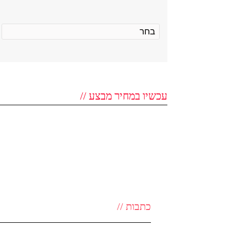
עכשיו במחיר מבצע //
כתבות //