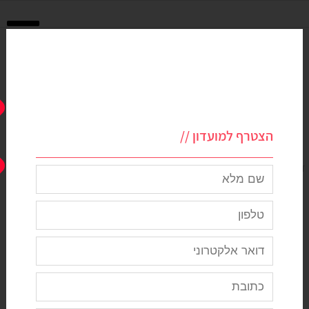
הצטרף למועדון //
דף הבית
>
שמלות ערב צנועות לדתיות