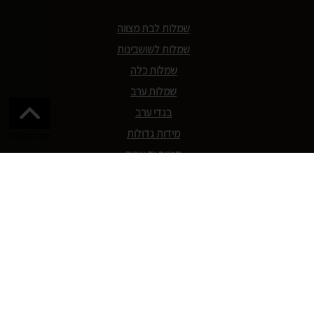
שמלות לבת מצווה
שמלות לשושבינות
שמלות כלה
שמלות ערב
בגדי ערב
מידות גדולות
חנויות יד שניה
2net
צימרים
אגורה
תקנון