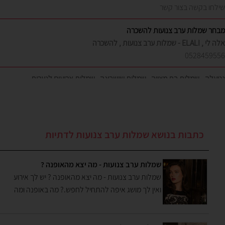
מבחר שמלות ערב צנועות להשכרה
אלה לי , ELALI - שמלות ערב צנועות , להשכרה
0528459556
נטעלה - שמלות בת מצווה , שמלות שושבינה , שמלות ארועים לנערות
היגעו פריטים חדשים מגדולי המעצבים בעולם: אקססוריז , בגדים , נעלי נשים
סימיוני מותגים יד שניה - בוטיק בגדי נשים מותגי על ועודפים ברעננה
09-7484189
כתבות בנושא שמלות ערב צנועות לדתיות
שמלות ערב צנועות - מה יצא מהאופנה ?
שמלות ערב צנועות - מה יצא מהאופנה ? יש לך אירוע
ואין לך מושג איפה להתחיל לחפש.? מה באופנה ומה
לא? מסתבר שהאופנה של שמלות צנועות של נשים
דתיות מבני ברק שונה מהקו של נשים דתיות לאומיות ,