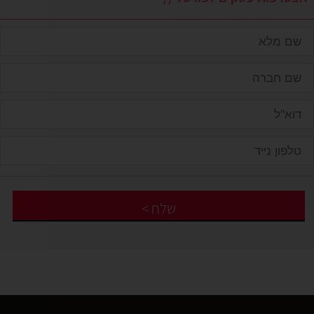
שלח
>