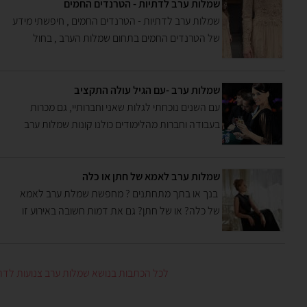
או נשים חילוניות שמחפשות שמלות צנועות מהאופנה
שמלות ערב לדתיות - הטרנדים החמים
האחרונה באירופה , הכתבה תעשה קצת סדר
שמלות ערב לדתיות - הטרנדים החמים , חיפשתי מידע
של הטרנדים החמים בתחום שמלות הערב , בחול
הערפתי מבט על ווג , עברתי בחנויות בירושלים , בבני
ברק , וגם בגבעת שמואל , וכאן אתן לכם סקירה על
הצבעים והבדים והגזרות , לזה תוסיפו שרוולים ועכשיו
שמלות ערב -עם הגיל עולה התקציב
חפשו אחר שמלת החלומות
עם השנים נוכחתי לגלות שאני וחברותיי, גם מכרות
בעבודה וחברות מהלימודים כולנו קונות שמלות ערב
באופן דומה. בכל תקופה בחיינו אנו רוכשות שמלת ערב
בסגנון אחר ובמחיר שונה לגמרי
שמלות ערב לאמא של חתן או כלה
בנך או בתך מתחתנים ? מחפשת שמלת ערב לאמא
של כלה? או של חתן? גם את דמות חשובה באירוע זו
שכולם ילחצו לה את היד וברור שאת רוצה להראות
במיטבך אז אם את מחפשת שמלה בסגנון עדין , בקו
נקי שתתאים לגופך וגם לאופיך וגם לא לשלם יותר מדי
לכל הכתבות בנושא שמלות ערב צנועות לדת
הגעת למקום הנכון