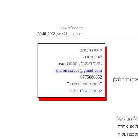
פורסם לראשונה
יום שבת, ה21 ליוני, 2008, 20:46
אודות הכותב
שרון ויסברג
ניהול דיגיטל , תכנות react
sharon1a2b3c@gmail.com
0775080852
ון ורכב להלן
"s יזמות ופרויקטים "
לכתבות של הכותב
ולרחבה של
 או אוירה
לכם ועל ה