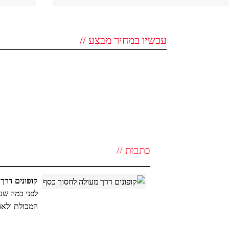
עכשיו במחיר מבצע //
כתבות //
קופונים דרך
לפני כמה שנ
המכולת ולאגו
למסעדות ואט