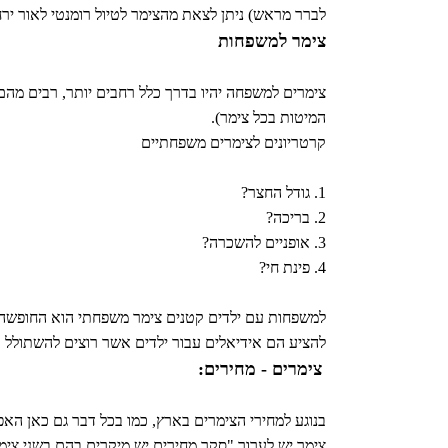
לברר מראש) ניתן לצאת מהצימר לטיול רומנטי לאור ירח
צימר למשפחות
צימרים למשפחה יהיו בדרך כלל רחבים יותר, רבים מהם י
המיטות בכל צימר).
קרטריונים לצימרים משפחתיים
1. גודל החצר?
2. בריכה?
3. אופניים להשכרה?
4. פינת חי?
למשפחות עם ילדים קטנים צימר משפחתי הוא החופשה ה
להציע הם אידיאלים עבור ילדים אשר רוצים להשתולל 
צימרים - מחירים:
בנוגע למחירי הצימרים בארץ, כמו בכל דבר גם כאן האפ
צימר יש לערוך "סקר מחירים יש מיקרים בהם בשני צימ