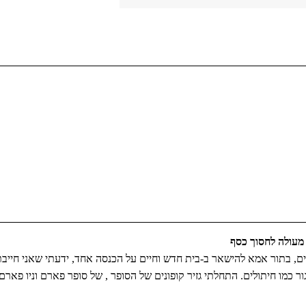
 מעולה לחסוך כסף
ים, בתור אמא להישאר ב-בית חדש וחיים על הכנסה אחד, ידעתי שאני חייבת
ר כמו חיתולים. התחלתי גזיר קופונים של הסופר , של סופר פארם וניו פארם 
רקציות , בכתבה זו אפרגן לנושא