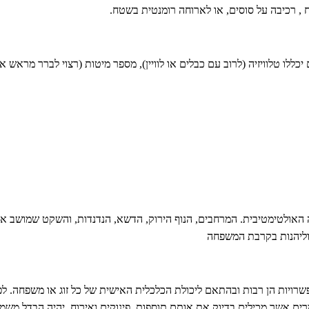
 , רכיבה על סוסים, או לארוחה רומנטית בשטח.
כללו טלוויזיה (לרוב עם כבלים או לוויין), מספר מיטות (רצוי לברר מראש 
אולטימטיבית. המרחבים, הנוף הירוק, הדשא, הנדנדות, והשקט שמושב או ק
וליהנות בקרבת המשפחה
שרויות הן רבות ובהתאם ליכולת הכלכלית האישית של כל זוג או משפחה. לפ
רים אשר מכילים בדיוק את אותם תוספות, פינוקים ואירוח, יהיה הבדל משמ