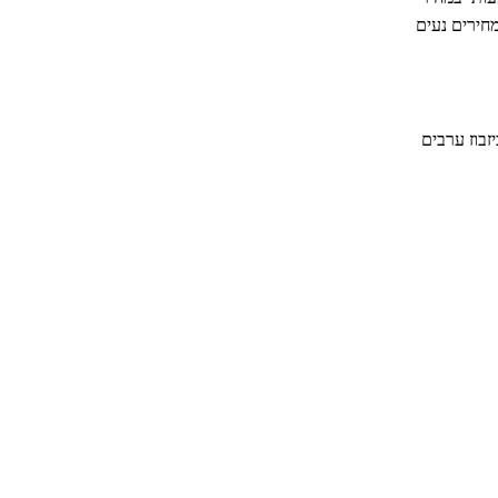
י ובחדר למשפחה המחירים נעים
זבוז ערבים