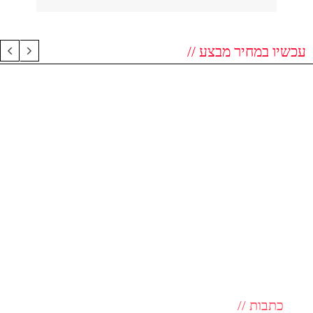
עכשיו במחיר מבצע //
כתבות //