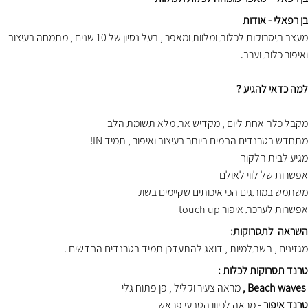
בן רפאלי - אודות
מעצב תיסרוקות לכלות ומלוות ומאפר , בעל נסיון של 10 שנים , מתמחה בעיצוב
ואיפור כלות וערב.
למה כדאי להגיע ?
מקבל כלה אחת ליום , מקדיש את מלא תשומת הלב
מתחדש בטרנדים החמים ביותר בעיצוב ואיפור , תמיד IN!
מגיע לבית הלקוח
אפשרות של לווי לאולם
משתמש במותגים הכי איכותים שקיימים בשוק
אפשרות לערכת איפור touch up
השראה לתסרוקות:
מגזינים , השתלמיות , דואג להתעדכן תמיד בטרנדים החדשים .
טרנד תסרוקות לכלות :
Beach waves ,
מראה צעיר וקליל , פן פתוח גלי
טרנד איפור
- מראה לכיוון הטבעי פראש