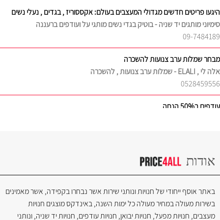
סימיוני מותגים יד שניה - בוטיק בגדי נשים מותגי על ועודפים ברעננה
09-7484189
מבחר שמלות ערב צנועות להשכרה
אלה לי , ELALI - שמלות ערב צנועות , להשכרה
0528459556
עודפים ב50% הנחה
טלנה - שמלות ערב וכלה למכירה להשכרה בעיצוב אישי
שילחו בקשה בצור קשר
נטעלה - שמלות בת מצווה , שמלות שושבינה , שמלות ארועים לנערות
אודות
באתר אוסף ייחודי של חנויות ונותני שירות אשר נבחרו בקפידה, אשר מאמינים
בשירות מעולה במחיר מעולה כל ימות השנה, באינדקס מוצגים חנויות
מעצבים, חנויות מפעל, חנויות יבואן, חנויות עודפים, חנויות יד שניה, ונותני