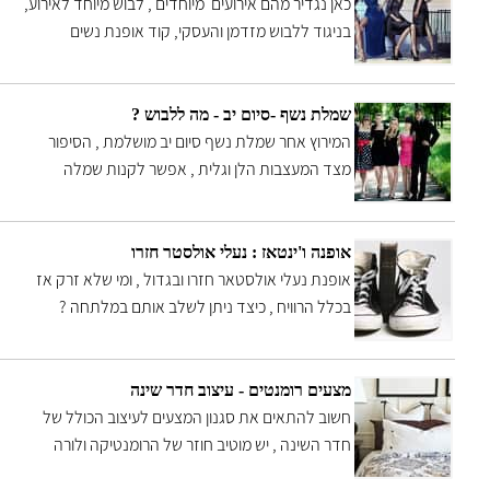
שהגיעה וצלחה את דרכה אף לרשת ה fox news
כאן נגדיר מהם אירועים מיוחדים , לבוש מיוחד לאירוע,
האמריקאית , בכתבה זו תמצאו מידע וראיון עם
בניגוד ללבוש מזדמן והעסקי, קוד אופנת נשים
ממציאת השיטה
לאירועים הוא בדרך כלל מאוד רשמי , והבדים מהם
נתפרים הבגדים הם בדרך כלל משי, קטיפה, ותחרה
שמלת נשף -סיום יב - מה ללבוש ?
המירוץ אחר שמלת נשף סיום יב מושלמת , הסיפור
מצד המעצבות הלן וגלית , אפשר לקנות שמלה
מעוצבת ב2000 ש"ח ואפשר להראות מדהים גם ברבע
מחיר אני אמר אני ולא קבל?
אופנה ו'ינטאז : נעלי אולסטר חזרו
אופנת נעלי אולסטאר חזרו ובגדול , ומי שלא זרק אז
בכלל הרוויח , כיצד ניתן לשלב אותם במלתחה ?
עיצות מסטיליסטית אישית ובפעם הבאה נשמור בארון ,
לדעתינו גם הקידס הלבנות בדרך
מצעים רומנטים - עיצוב חדר שינה
חשוב להתאים את סגנון המצעים לעיצוב הכולל של
חדר השינה , יש מוטיב חוזר של הרומנטיקה ולורה
אשלי בחדר השינה , פרחים , מצעי סאטן כותנה ,צורות