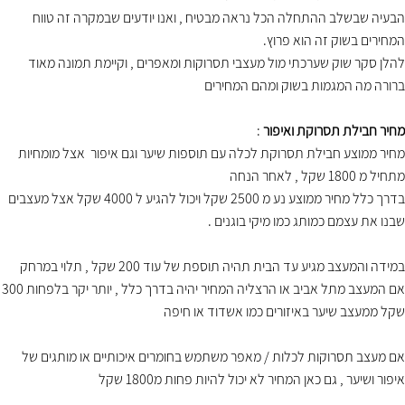
הבעיה שבשלב ההתחלה הכל נראה מבטיח , ואנו יודעים שבמקרה זה טווח
המחירים בשוק זה הוא פרוץ.
להלן סקר שוק שערכתי מול מעצבי תסרוקות ומאפרים , וקיימת תמונה מאוד
ברורה מה המגמות בשוק ומהם המחירים
מחיר חבילת תסרוקת ואיפור
:
מחיר ממוצע חבילת תסרוקת לכלה עם תוספות שיער וגם איפור אצל מומחיות
מתחיל מ 1800 שקל , לאחר הנחה
בדרך כלל מחיר ממוצע נע מ 2500 שקל ויכול להגיע ל 4000 שקל אצל מעצבים
שבנו את עצמם כמותג כמו מיקי בוגנים .
במידה והמעצב מגיע עד הבית תהיה תוספת של עוד 200 שקל , תלוי במרחק
אם המעצב מתל אביב או הרצליה המחיר יהיה בדרך כלל , יותר יקר בלפחות 300
שקל ממעצב שיער באיזורים כמו אשדוד או חיפה
אם מעצב תסרוקות לכלות / מאפר משתמש בחומרים איכותיים או מותגים של
איפור ושיער , גם כאן המחיר לא יכול להיות פחות מ1800 שקל