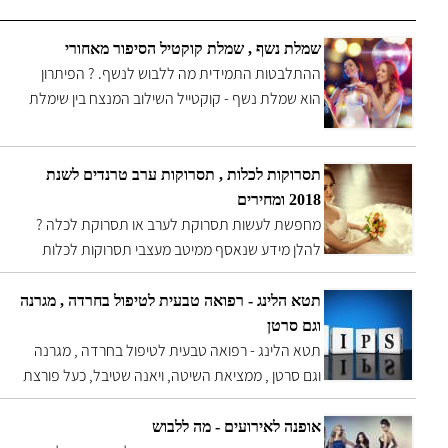
שמלת נשף , שמלת קוקטיל הסיפור מאחורי
ההתלבטות התמידית מה ללבוש לנשף. ? הפיתרון
הוא שמלת נשף - קוקטייל השילוב המנצח בין שימלת
ערב אלגנטית לשימלה קלילה וצעירה איך להראות
מהממת מבלי לגלות את המחיר האמיתי
תסרוקות לכלות , תסרוקות ערב טרנדים לשנת
2018 ומחירים
מחפשת לעשות תסרוקת לערב או תסרוקת לכלה ?
להלן מידע שנאסף ממיטב מעצבי תסרוקות לכלות
וערב , קבלו את טרנדים לשנת 2018
תטא הלינג - רפואה טבעית לטיפול בחרדה , מגרנה
וגם סרטן
תטא הלינג - רפואה טבעית לטיפול בחרדה , מגרנה
וגם סרטן , ממציאת השיטה, ויאנה שטיבל, כעל פורצת
דרך שריפאה רבים מסביבה ממחלות גופניות ונפשיות
ואף רפאה את עצמה ממחלת סרטן סופנית . בשיטה
אופנה לאירועים - מה ללבוש