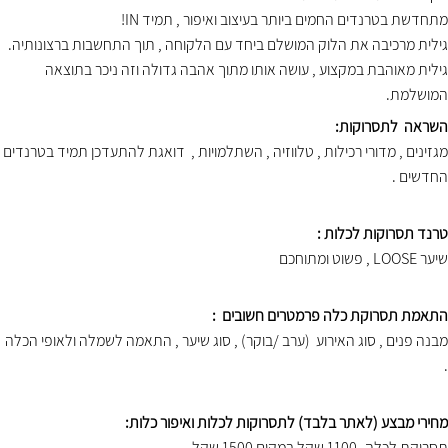
מתחדשת בטרנדים החמים ביותר בעיצוב ואיפור , תמיד IN!
גילית מרכיבה את הלוק המושלם ביחד עם הלקוחה , תוך התחשבות ברצונותיה.
גילית מאוהבת במקצוע , עושה אותו מתוך אהבה גדולה וזה ניכר בתוצאה
המושלמת.
השראה לתסרוקות:
מגזינים , מדורי רכילות , טלווזיה , השתלמויות , דואגת להתעדכן תמיד בטרנדים
החדשים .
טרנד תסרוקות לכלות :
שיער LOOSE , פשוט ומתוחכם
התאמת תסרוקת כלה פרמטרים חשובים :
מבנה פנים , סוג האירוע (ערב /בוקר) , סוג שיער , התאמה לשמלה ולאופי הכלה
.
מחירי מבצע (לאתר בלבד) לתסרוקות לכלות ואיפור כלות:
תסרוקת לכלה -1100 שקל במקום 1500 שקל